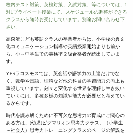
校内テスト対策、英検対策、入試対策、等については、1
対1プライベート授業にて、スケジュールの調整ができる
クラスから随時お受けしています。別途お問い合わせ下
さい。
高森流こども英語クラスの卒業者からは、小学校の異文
化コミュニケーション指導や英語授業開始よりも前か
ら、小～中学生での英検準２級合格者が続出していま
す。
YESラコスモスでは、英会話や語学力の上達だけでな
く、数学や国語、理科など他の科目の学習能力の向上も
重視しています。刻々と変化する世界を理解し生き抜い
ていくには、多種多様の知識や能力が必要だと考えてい
るからです。
時代を読み解くために不可欠な思考力の育成にご関心の
ある方は、(幼児)ピグマリオン思考力クラス、（小学生
～社会人）思考力トレーニングクラスのページの解説を