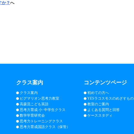
すか？
へ
クラス案内
コンテンツページ
クラス案内
初めての方へ
ピグマリオン思考力教室
YESラコスモスのめざすもの
高森流こども英語
教室のご案内
思考力育成 小･中学生クラス
よくある質問と回答
数学学育研究会
ケーススタディ
思考力トレーニングクラス
思考力育成国語クラス（保管）