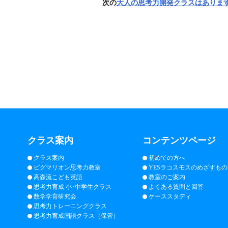
次の
大人の思考力開発クラスはありま
クラス案内
コンテンツページ
クラス案内
初めての方へ
ピグマリオン思考力教室
YESラコスモスのめざすもの
高森流こども英語
教室のご案内
思考力育成 小･中学生クラス
よくある質問と回答
数学学育研究会
ケーススタディ
思考力トレーニングクラス
思考力育成国語クラス（保管）