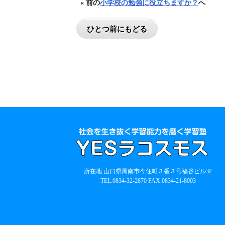
« 前の
小学校の勉強に役立ちますか？
へ
所在地 山口県周南市今住町３番３号福谷ビル3F
TEL.
0834-32-2870
FAX.0834-21-8003