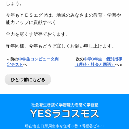
しょう。
今年もＹＥＳエグゼは、地域のみなさまの教育・学習や
能力アップに貢献すべく
全力を尽くす所存でおります。
昨年同様、今年もどうぞ宜しくお願い申し上げます。
« 前の
中学生コンピュータ判
次の
中学3年生 個別指導
定テスト
へ
（理科・社会と国語）
へ »
所在地 山口県周南市今住町３番３号福谷ビル3F