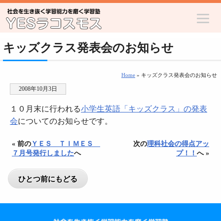
キッズクラス発表会のお知らせ
Home
» キッズクラス発表会のお知らせ
2008年10月3日
１０月末に行われる
小学生英語「キッズクラス」の発表
会
についてのお知らせです。
« 前の
ＹＥＳ ＴＩＭＥＳ
次の
理科社会の得点アッ
７月号発行しました
へ
プ！！
へ »