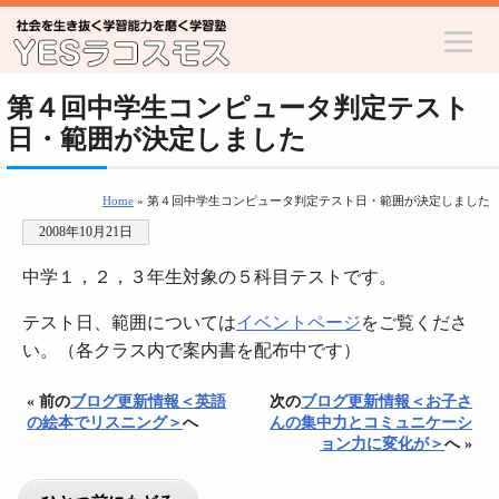
第４回中学生コンピュータ判定テスト
日・範囲が決定しました
Home
» 第４回中学生コンピュータ判定テスト日・範囲が決定しました
2008年10月21日
中学１，２，３年生対象の５科目テストです。
テスト日、範囲については
イベントページ
をご覧くださ
い。（各クラス内で案内書を配布中です）
« 前の
ブログ更新情報＜英語
次の
ブログ更新情報＜お子さ
の絵本でリスニング＞
へ
んの集中力とコミュニケーシ
ョン力に変化が＞
へ »