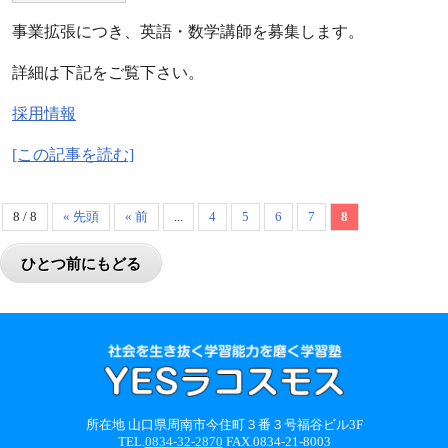
事業拡張につき、英語・数学講師を募集します。
詳細は下記をご覧下さい。
採用情報
[この記事を読む]
8 / 8
« 先頭
« 前
...
4
5
6
7
8
所在地 山口県周南市今住町３番３号福谷ビル3F
TEL.
0834-32-2870
FAX.0834-21-8003